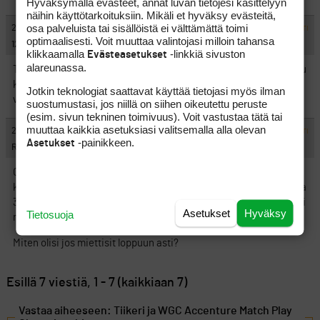
Hyväksymällä evästeet, annat luvan tietojesi käsittelyyn
näihin käyttötarkoituksiin. Mikäli et hyväksy evästeitä,
osa palveluista tai sisällöistä ei välttämättä toimi
#397393
27.2.2009 21:49:00
VASTAA
ILMOITA ASIATON VIESTI
optimaalisesti. Voit muuttaa valintojasi milloin tahansa
1201
klikkaamalla
-linkkiä sivuston
Evästeasetukset
alareunassa.
Tikrun tippuminen sinäänsä ihan yksi lysti mulle, paitsi et ois ollu
kiva seurata McIlroyn ja Woodsin kohtaamista tänään. Nyt se ei
Jotkin teknologiat saattavat käyttää tietojasi myös ilman
vaan onnistu..
suostumustasi, jos niillä on siihen oikeutettu peruste
(esim. sivun tekninen toimivuus). Voit vastustaa tätä tai
muuttaa kaikkia asetuksiasi valitsemalla alla olevan
#397394
28.2.2009 01:53:00
VASTAA
ILMOITA ASIATON VIESTI
-painikkeen.
Asetukset
Rappaaja
On se reikäpeli hassu laji. GP:n artikkelin mukaan Tiger oli myös
kierrostaan kuusi alle luovutettuaan ottelun. Silti siinä vaiheessa
3 down. Joko ilmoitetut luvut eivät ole oikein tai sitten Tiger teki
Asetukset
Hyväksy
Tietosuoja
monta iigeliä….
Miten olisi jos miettisit loppuun asti?
Esillä 7 viestiä, 1 - 7 (kaikkiaan 7)
Vastaa aiheeseen: Tiikeri ja WGC Accenture Match Play