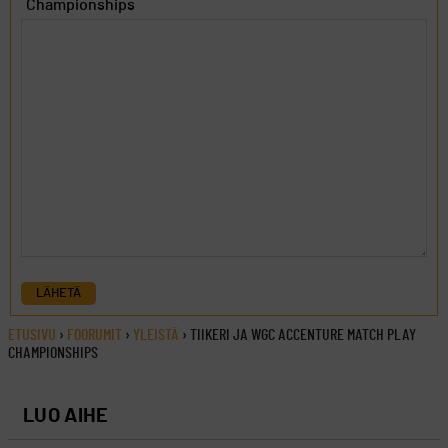
Championships
LÄHETÄ
ETUSIVU
›
FOORUMIT
›
YLEISTÄ
›
TIIKERI JA WGC ACCENTURE MATCH PLAY
CHAMPIONSHIPS
LUO AIHE