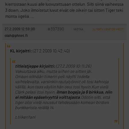
kierrostaan kuusi alle luovutettuaan ottelun. Silti siinä vaiheessa
3 down. Joko ilmoitetut luvut eivät ole oikein tai sitten Tiger teki
monta iigeliä….
#397390
27.2.2009 12:59:00
VASTAA
ILMOITA ASIATON VIESTI
olah@phnet.fi
KL kirjoitti:
(27.2.2009 10:42:40)
titleistjeppe kirjoitti:
(27.2.2009 10:11:26)
Vakuuttava alku, mutta siihen se sitten jäi.
Omaan silmään tiikerin peli näytti todella
vaihtelevalta, varsinkin rautalyönnit oli tosi kehnoja
välillä, kun taas väyliin hän osui tosi hyvin.Kun vielä
Clark pelasi tosi hyvin,
ilman bogeja ja 6 birkkua, niin
ei mitään epäselvyyttä voittajasta
.Odotin silti, että
tiger olisi vielä noussut tehdessään komean birdien
bunkkerista reiällä 14.
t.tiikerifani