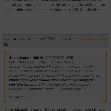
epäselvyyttä voittajasta.Odotin silti, että tiger olisi vielä noussut
tehdessään komean birdien bunkkerista reiällä 14. t.tiikerifani
#397389
27.2.2009 12:42:00
VASTAA
ILMOITA ASIATON VIESTI
KL
titleistjeppe kirjoitti:
(27.2.2009 10:11:26)
Vakuuttava alku, mutta siihen se sitten jäi.
Omaan silmään tiikerin peli näytti todella vaihtelevalta,
varsinkin rautalyönnit oli tosi kehnoja välillä, kun taas
väyliin hän osui tosi hyvin.Kun vielä Clark pelasi tosi hyvin,
ilman bogeja ja 6 birkkua, niin ei mitään epäselvyyttä
voittajasta
.Odotin silti, että tiger olisi vielä noussut
tehdessään komean birdien bunkkerista reiällä 14.
t.tiikerifani
On se reikäpeli hassu laji. GP:n artikkelin mukaan Tiger oli myös