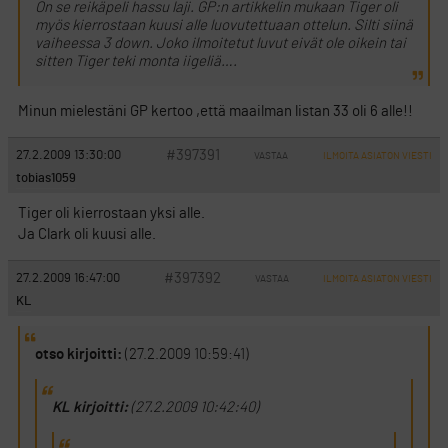
On se reikäpeli hassu laji. GP:n artikkelin mukaan Tiger oli
myös kierrostaan kuusi alle luovutettuaan ottelun. Silti siinä
vaiheessa 3 down. Joko ilmoitetut luvut eivät ole oikein tai
sitten Tiger teki monta iigeliä….
Minun mielestäni GP kertoo ,että maailman listan 33 oli 6 alle!!
#397391
27.2.2009 13:30:00
VASTAA
ILMOITA ASIATON VIESTI
tobias1059
Tiger oli kierrostaan yksi alle.
Ja Clark oli kuusi alle.
#397392
27.2.2009 16:47:00
VASTAA
ILMOITA ASIATON VIESTI
KL
otso kirjoitti:
(27.2.2009 10:59:41)
KL kirjoitti:
(27.2.2009 10:42:40)