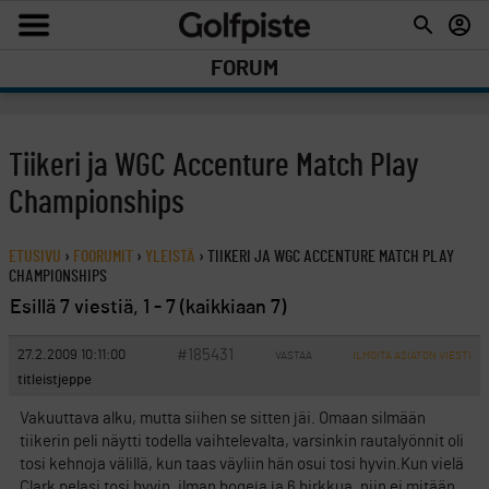
FORUM
Tiikeri ja WGC Accenture Match Play
Championships
ETUSIVU
›
FOORUMIT
›
YLEISTÄ
›
TIIKERI JA WGC ACCENTURE MATCH PLAY
CHAMPIONSHIPS
Esillä 7 viestiä, 1 - 7 (kaikkiaan 7)
#185431
27.2.2009 10:11:00
VASTAA
ILMOITA ASIATON VIESTI
titleistjeppe
Vakuuttava alku, mutta siihen se sitten jäi. Omaan silmään
tiikerin peli näytti todella vaihtelevalta, varsinkin rautalyönnit oli
tosi kehnoja välillä, kun taas väyliin hän osui tosi hyvin.Kun vielä
Clark pelasi tosi hyvin, ilman bogeja ja 6 birkkua, niin ei mitään