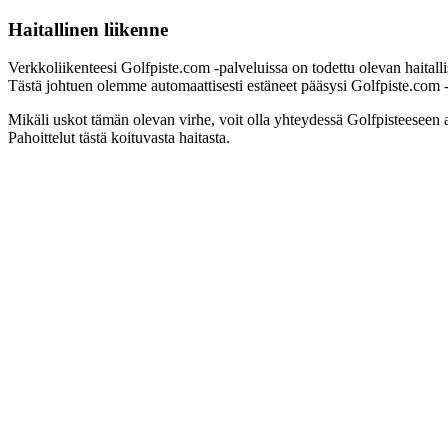
Haitallinen liikenne
Verkkoliikenteesi Golfpiste.com -palveluissa on todettu olevan haitall
Tästä johtuen olemme automaattisesti estäneet pääsysi Golfpiste.com -pa
Mikäli uskot tämän olevan virhe, voit olla yhteydessä Golfpisteeseen 
Pahoittelut tästä koituvasta haitasta.