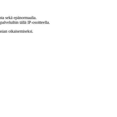
ista sekä epänormaalia.
lveluihin tällä IP-osoitteella.
asian oikaisemiseksi.