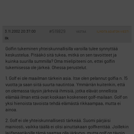
#519829
3.11.2002 20:37:00
VASTAA
ILMOITA ASIATON VIESTI
llk
Golfin tukeminen yhteiskunnallisilla varoilla tulee synnyttää
keskustelua. Pitääkö sitä tukea, mitkä on sen tavoitteet ja
kuinka suurilla summilla? Oma mielipiteeni on, ettei golfin
tukemisessa ole järkeä. Ohessa perustelut.
1. Golf ei ole maailman tärkein asia. Itse olen pelannut golfia n. 15
vuotta ja saan siitä suurta nautintoa. Ymmärrän kuitenkin, että
on olemassa täysin järkeviä ihmisiä, jotka elävät onnellista
elämää ilman että ovat koskaan koskeneet golf-mailaan. Golf on
yksi hienoista tavoista tehdä elämästä rikkaampaa, mutta ei
ainoa.
2. Golf ei ole yhteiskunnallisesti tärkeää. Suomi pärjäisi
mainiosti, vaikka täällä ei olisi ainuttakaan golfkenttää. Joillekin
lajifanaatikoille tämä saattaa olla järkytys, mutta golf on täysin