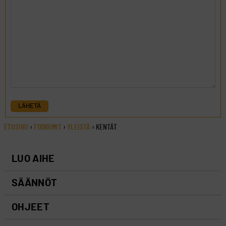
LÄHETÄ
ETUSIVU
›
FOORUMIT
›
YLEISTÄ
›
KENTÄT
LUO AIHE
SÄÄNNÖT
OHJEET