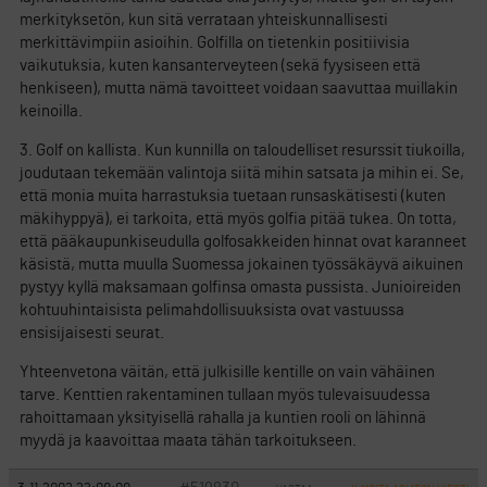
merkityksetön, kun sitä verrataan yhteiskunnallisesti
merkittävimpiin asioihin. Golfilla on tietenkin positiivisia
vaikutuksia, kuten kansanterveyteen (sekä fyysiseen että
henkiseen), mutta nämä tavoitteet voidaan saavuttaa muillakin
keinoilla.
3. Golf on kallista. Kun kunnilla on taloudelliset resurssit tiukoilla,
joudutaan tekemään valintoja siitä mihin satsata ja mihin ei. Se,
että monia muita harrastuksia tuetaan runsaskätisesti (kuten
mäkihyppyä), ei tarkoita, että myös golfia pitää tukea. On totta,
että pääkaupunkiseudulla golfosakkeiden hinnat ovat karanneet
käsistä, mutta muulla Suomessa jokainen työssäkäyvä aikuinen
pystyy kyllä maksamaan golfinsa omasta pussista. Junioireiden
kohtuuhintaisista pelimahdollisuuksista ovat vastuussa
ensisijaisesti seurat.
Yhteenvetona väitän, että julkisille kentille on vain vähäinen
tarve. Kenttien rakentaminen tullaan myös tulevaisuudessa
rahoittamaan yksityisellä rahalla ja kuntien rooli on lähinnä
myydä ja kaavoittaa maata tähän tarkoitukseen.