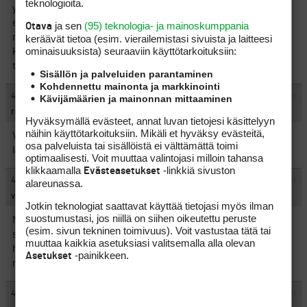
teknologioita.
yksi niistä sattui olemaan golfkenttä ja oikeuskansleri totesi,
että golfkentän tukeminen yhteiskunnan varoilla ei ole rikos
ja sen
(95) teknologia- ja mainoskumppania
Otava
mutta moraalisesti tuomittavaa, kunnalliset päättäjät eivät tule
keräävät tietoa (esim. vierailemis­tasi sivuista ja laitteesi
ominaisuuk­sista) seuraaviin käyttötarkoituksiin:
koskemaan minkään golfkentän ´minkäänlaiseen
tukihakemukseen kepilläkään.
Sisällön ja palveluiden parantaminen
Kohdennettu mainonta ja markkinointi
#519833
4.11.2002 11:30:00
Kävijämäärien ja mainonnan mittaaminen
VASTAA
ILMOITA ASIATON VIESTI
rroosaanniina
Hyväksymällä evästeet, annat luvan tietojesi käsittelyyn
näihin käyttötarkoituksiin. Mikäli et hyväksy evästeitä,
Vai oliko moraalisesti arvellutavaa, että ministeri sattui
osa palveluista tai sisällöistä ei välttämättä toimi
lähipiireineen olemaan omistajana tuettavalla kentällä?
optimaalisesti. Voit muuttaa valintojasi milloin tahansa
klikkaamalla
-linkkiä sivuston
Evästeasetukset
#519834
4.11.2002 11:41:00
alareunassa.
VASTAA
ILMOITA ASIATON VIESTI
vieraspelaaja
Jotkin teknologiat saattavat käyttää tietojasi myös ilman
suostumustasi, jos niillä on siihen oikeutettu peruste
Mikäli itseä ja/tai lähipiiriä olisi suosittu, ministeri olisi joutunut
(esim. sivun tekninen toimivuus). Voit vastustaa tätä tai
syytteeseen, tässä tapauksessa vain heristeltiin sormea ja
muuttaa kaikkia asetuksiasi valitsemalla alla olevan
huomautettiin golfin tukemisen yhteiskunnallisesta
-painikkeen.
Asetukset
moitittavuudesta yleensä.
#519835
4.11.2002 11:46:00
VASTAA
ILMOITA ASIATON VIESTI