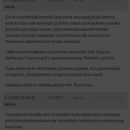
#519830
3.11.2002 22:00:00
VASTAA
ILMOITA ASIATON VIESTI
vieras
Eikös kunnallisilla kentillä tarkoiteta seurapohjaisia kenttiä,
joille kunta vuokraa maan ja sitten maan vuokrauksen junaillut
porukka perustaa seuran, joka rakentaa alueelle kentän.
Seuraan liittyvät maksavat liittymismaksulla investointia –
maksua ei palauteta kun eroaa seurasta.
Tälläisiä käsittääkseni Suomessa ovat esim Tali, Espoon
Golfseura, Viipurin golf Lappeenrannassa, Mikkelin golf jne.
Kuka tahansa ei näihinkään jäseneksi pääse, kun jäsenmäärä
on täynnä, ulosjääneiden on perustettava oma seura.
Vastaava malli on vallalla paljolti mm. Ruotsissa.
#519831
3.11.2002 23:00:00
VASTAA
ILMOITA ASIATON VIESTI
deloco
Kunnallisille kentille olisi mielestäni kyllä selvä tilaus olemassa,
eikä toteuttaminenkaan ole mitenkään mahdotonta useimmissa
kunnissa.