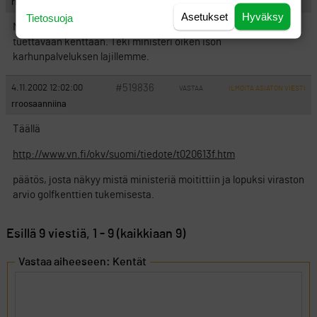
rroosaanniina
Asetukset
Hyväksy
Tietosuoja
Niin tai näin, kyllä varmaan asiaan vaikutti tuo ministerin suhde
tuettavaan kenttään. Teki ministeri oiken ison
karhunpalveluksen lajillemme.
#519836
4.11.2002 12:02:00
VASTAA
ILMOITA ASIATON VIESTI
rroosaanniina
Täällä
http://www.vn.fi/okv/suomi/tiedote/t020613f.htm
päätös, josta näkyy mistä ministeriä moitittiin ja lopuksi viraston
arvio golfkenttien tukemisesta.
Esillä 9 viestiä, 1 - 9 (kaikkiaan 9)
Vastaa aiheeseen: Kentät