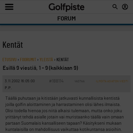
FORUM
Kentät
ETUSIVU
›
FOORUMIT
›
YLEISTÄ
›
KENTÄT
Esillä 9 viestiä, 1 - 9 (kaikkiaan 9)
#188114
3.11.2002 16:05:00
VASTAA
ILMOITA ASIATON VIESTI
P.P.
Täällä puhutaan ja kitistään jatkuvasti kunnallisista kentistä
joilla golfin aloittaminen ja harrastaminen olisi lähes ilmaista.
Olisi todella hienoa jos niitä alkaisi tulemaan, mutta onko joku
yrittänyt tehdä asialle jotain vai muristaanko täällä vain omaan
partaan Suomalais kansalliseen tapaan? Käsitykseni mukaan
kuntalaisilla on mahdollisuus vaikuttaa kotikuntansa asioihin.