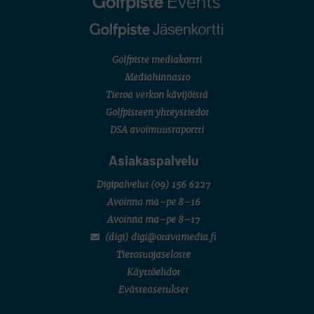
Golfpiste mediakortti
Mediahinnasto
Tietoa verkon kävijöistä
Golfpisteen yhteystiedot
DSA avoimuusraportti
Asiakaspalvelu
Digipalvelut
(09) 156 6227
Avoinna ma–pe 8–16
Avoinna ma–pe 8–17
(digi) digi@otavamedia.fi
Tietosuojaseloste
Käyttöehdot
Evästeasetukset