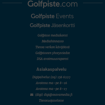
Golfpiste mediakortti
Mediahinnasto
Tietoa verkon kävijöistä
Golfpisteen yhteystiedot
DSA avoimuusraportti
Asiakaspalvelu
Digipalvelut
(09) 156 6227
Avoinna ma–pe 8–16
Avoinna ma–pe 8–17
(digi) digi@otavamedia.fi
Tietosuojaseloste