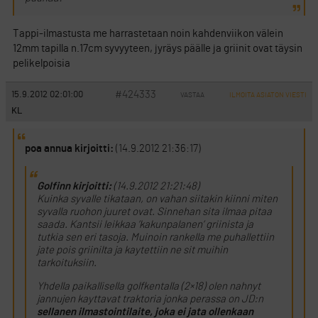
Tappi-ilmastusta me harrastetaan noin kahdenviikon välein
12mm tapilla n.17cm syvyyteen, jyräys päälle ja griinit ovat täysin
pelikelpoisia
#424333
15.9.2012 02:01:00
VASTAA
ILMOITA ASIATON VIESTI
KL
poa annua kirjoitti:
(14.9.2012 21:36:17)
Golfinn kirjoitti:
(14.9.2012 21:21:48)
Kuinka syvalle tikataan, on vahan siitakin kiinni miten
syvalla ruohon juuret ovat. Sinnehan sita ilmaa pitaa
saada. Kantsii leikkaa ’kakunpalanen’ griinista ja
tutkia sen eri tasoja. Muinoin rankella me puhallettiin
jate pois griinilta ja kaytettiin ne sit muihin
tarkoituksiin.
Yhdella paikallisella golfkentalla (2×18) olen nahnyt
jannujen kayttavat traktoria jonka perassa on JD:n
sellanen ilmastointilaite, joka ei jata ollenkaan