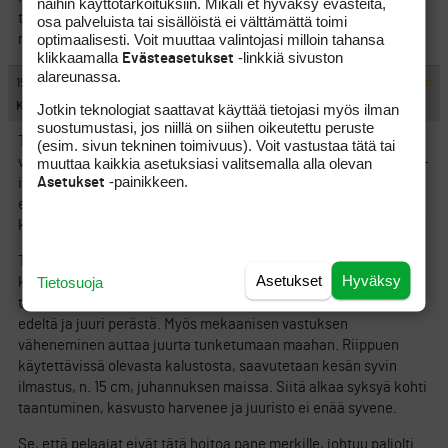
näihin käyttötarkoituksiin. Mikäli et hyväksy evästeitä,
tekemista. Naa ainakin heitti jonkun verran hiekkaa paalle
osa palveluista tai sisällöistä ei välttämättä toimi
optimaalisesti. Voit muuttaa valintojasi milloin tahansa
myos… Ei taideta heittaa ihan joka kerta?
klikkaamalla
-linkkiä sivuston
Evästeasetukset
alareunassa.
#424335
15.9.2012 21:09:00
VASTAA
ILMOITA ASIATON VIESTI
Keeper
Jotkin teknologiat saattavat käyttää tietojasi myös ilman
suostumustasi, jos niillä on siihen oikeutettu peruste
Tappi-ilmastus ja holkki-ilmastus ovat toisiaan täydentäviä,
(esim. sivun tekninen toimivuus). Voit vastustaa tätä tai
muuttaa kaikkia asetuksiasi valitsemalla alla olevan
vaan ei korvaavia hoitotoimia. Tappi-ilmastuksella (kuten veitsi-
-painikkeen.
Asetukset
ilmastuksellakin) parannetaan kasvualustan ominaisuuksia ja
edistetään juurten kasvua, holkittamalla parannetaan
kuitukerroksen ominaisuuksia.
Tapitus aloitetaan keväällä aika matalaan, n. 5 cm:iin. Parin
Asetukset
Hyväksy
Tietosuoja
kolmen viikon välein mennään kerta kerralta syvemmälle, ja sillä
tavoin houkutellaan juurta mukaan – vesi ja ravinteet menevät
edeltä ja juuri perästä. Myös mekaanisen vastuksen
väheneminen auttaa juurta tunketumaan maahan. Riippuen
käytettävissä olevasta kalustosta, saavutetaan kesän syvin
ilmastus, n. 15 cm, juhannuksen maissa. Siitä alkaa syksyä kohti
taantuminen, kasvusto harvenee ja juuristo ei enää syvene.
Se, että pelaajat eivät tätä hoitoa pane merkille, johtuu paljolti