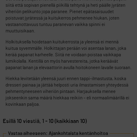
siitä että sopivan pienellä piikillä tehtynä ja heti päälle jyräten
viheriön pelikunto jopa paranee. Pienet epätasaisuudet
poistuvat jyrätessä ja kuitukerros pehmenee hiukan, joten
vastaanottavuus tuntuu paranevan vaikka spinni ei
muuttuisikaan.
Holkituksella hoidetaan kuitukerrosta ja yleensä ei mennä
kuitua syvemmälle. Holkittajan perään voi asentaa lanan, joka
kerää papanat karheelle. Siitä ne voidaan poistaa vaikkapa
lumikolalla. Kentillä on myös harvestereita, jotka keräävät
papanat lanan ja elevaattorin avulla hoitokoneen lavalle suoraan.
Hiekka levitetään yleensä juuri ennen tappi-ilmastusta, koska
dresseri painaa ja jättää helposti uria ilmastamisen yhteydessä
pehmentyneeseen viheriön pintaan. Harjauksella menee
jokseenkin sama määrä hiekkaa reikiin – eli normaalimäärillä ei
kovinkaan paljoa.
Esillä 10 viestiä, 1 - 10 (kaikkiaan 10)
Vastaa aiheeseen: Ajankohtaista kentänhoitoa