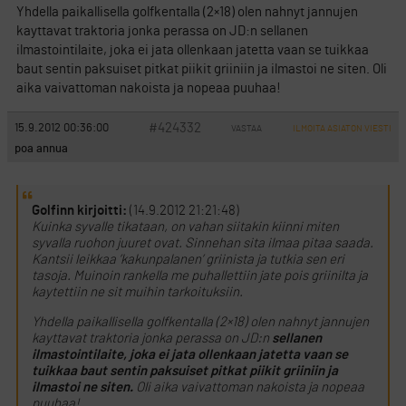
Yhdella paikallisella golfkentalla (2×18) olen nahnyt jannujen
kayttavat traktoria jonka perassa on JD:n sellanen
ilmastointilaite, joka ei jata ollenkaan jatetta vaan se tuikkaa
baut sentin paksuiset pitkat piikit griiniin ja ilmastoi ne siten. Oli
aika vaivattoman nakoista ja nopeaa puuhaa!
#424332
15.9.2012 00:36:00
VASTAA
ILMOITA ASIATON VIESTI
poa annua
Golfinn kirjoitti:
(14.9.2012 21:21:48)
Kuinka syvalle tikataan, on vahan siitakin kiinni miten
syvalla ruohon juuret ovat. Sinnehan sita ilmaa pitaa saada.
Kantsii leikkaa ’kakunpalanen’ griinista ja tutkia sen eri
tasoja. Muinoin rankella me puhallettiin jate pois griinilta ja
kaytettiin ne sit muihin tarkoituksiin.
Yhdella paikallisella golfkentalla (2×18) olen nahnyt jannujen
kayttavat traktoria jonka perassa on JD:n
sellanen
ilmastointilaite, joka ei jata ollenkaan jatetta vaan se
tuikkaa baut sentin paksuiset pitkat piikit griiniin ja
ilmastoi ne siten.
Oli aika vaivattoman nakoista ja nopeaa
puuhaa!