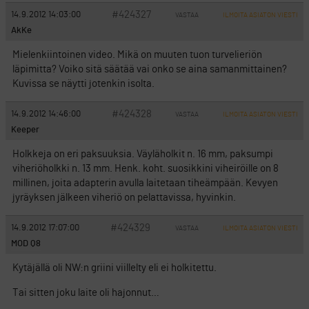
#424327
14.9.2012 14:03:00
VASTAA
ILMOITA ASIATON VIESTI
AkKe
Mielenkiintoinen video. Mikä on muuten tuon turvelieriön
läpimitta? Voiko sitä säätää vai onko se aina samanmittainen?
Kuvissa se näytti jotenkin isolta.
#424328
14.9.2012 14:46:00
VASTAA
ILMOITA ASIATON VIESTI
Keeper
Holkkeja on eri paksuuksia. Väyläholkit n. 16 mm, paksumpi
viheriöholkki n. 13 mm. Henk. koht. suosikkini viheiröille on 8
millinen, joita adapterin avulla laitetaan tiheämpään. Kevyen
jyräyksen jälkeen viheriö on pelattavissa, hyvinkin.
#424329
14.9.2012 17:07:00
VASTAA
ILMOITA ASIATON VIESTI
MOD Q8
Kytäjällä oli NW:n griini viillelty eli ei holkitettu.
Tai sitten joku laite oli hajonnut…