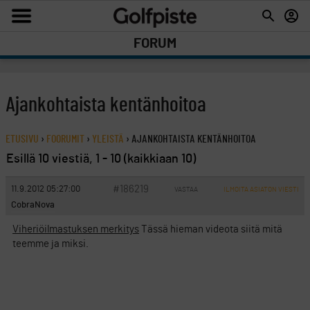
FORUM
Ajankohtaista kentänhoitoa
ETUSIVU
›
FOORUMIT
›
YLEISTÄ
›
AJANKOHTAISTA KENTÄNHOITOA
Esillä 10 viestiä, 1 - 10 (kaikkiaan 10)
#186219
11.9.2012 05:27:00
VASTAA
ILMOITA ASIATON VIESTI
CobraNova
Viheriöilmastuksen merkitys
Tässä hieman videota siitä mitä
teemme ja miksi.