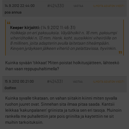
#424330
14.9.2012 22:44:00
VASTAA
ILMOITA ASIATON VIESTI
poa annua
Keeper kirjoitti:
(14.9.2012 11:46:31)
Holkkeja on eri paksuuksia. Väyläholkit n. 16 mm, paksumpi
viheriöholkki n. 13 mm. Henk. koht. suosikkini viheiröille on
8 millinen, joita adapterin avulla laitetaan tiheämpään.
Kevyen jyräyksen jälkeen viheriö on pelattavissa, hyvinkin.
Kuinka syvään ’tikkaat’ Miten poistat holkitusjätteen, lähteekö
ihan vaan reppupuhaltimella?
#424331
15.9.2012 00:21:00
VASTAA
ILMOITA ASIATON VIESTI
Golfinn
Kuinka syvalle tikataan, on vahan siitakin kiinni miten syvalla
ruohon juuret ovat. Sinnehan sita ilmaa pitaa saada. Kantsii
leikkaa ’kakunpalanen’ griinista ja tutkia sen eri tasoja. Muinoin
rankella me puhallettiin jate pois griinilta ja kaytettiin ne sit
muihin tarkoituksiin.