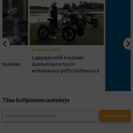
AJANKOHTAISTA
en
Lappajärvellä kisataan
atkoaikaa
sunnuntaina hyvin
erikoisessa golftriathlonissa
Tilaa Golfpisteen uutiskirje