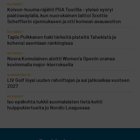
KILPAGOLF
Koivun-huuma räjähti PGA Tourilla – yleisö vyöryi
päätösväylällä, kun nuorukainen laittoi Scottie
Schefflerin ojennukseen ja otti komean avausvoiton
KILPAGOLF
Tapio Pulkkanen haki tärkeitä pisteitä Tshekistä ja
kohensi asemiaan rankingissa
KILPAGOLF
Noora Komulainen aloitti Women’s Openin uransa
kovimmalla major-kierroksella
AJANKOHTAISTA
LIV Golf löysi uuden rahoittajan ja sai jatkoaikaa vuoteen
2027
KILPAGOLF
Iso epäkohta tukkii suomalaisten tietä kohti
huippukiertueita jo Nordic Leaguessa