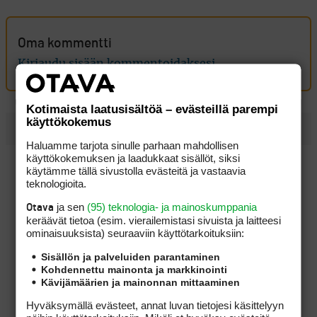
Oma kommentti
Kirjaudu sisään kommentoidaksesi
Kotimaista laatusisältöä – evästeillä parempi
käyttökokemus
UUSIMMAT
Haluamme tarjota sinulle parhaan mahdollisen
käyttökokemuksen ja laadukkaat sisällöt, siksi
Kymmenen minuuttia voitonjuhlien jälkeen tuli kylmä
käytämme tällä sivustolla evästeitä ja vastaavia
suihku, kun erikoinen sääntödraama sekoitti uusinnan
teknologioita.
Onko tässä vuoden kiinnostavin väyläpuu pitkille
ja sen
(95) teknologia- ja mainoskumppania
Otava
lähestymisille?
keräävät tietoa (esim. vierailemis­tasi sivuista ja laitteesi
ominaisuuk­sista) seuraaviin käyttötarkoituksiin:
Pitkät väylät palkitsivat Tapio Pulkkasen kitsaasti, mutta
taistelu kovasta sijoituksesta jatkuu
Sisällön ja palveluiden parantaminen
Kohdennettu mainonta ja markkinointi
Eppu Normaali siivitti Konsta Jutilan Erkko Trophyn
Kävijämäärien ja mainonnan mittaaminen
voittoon
Hyväksymällä evästeet, annat luvan tietojesi käsittelyyn
Golf tuntui liian rauhalliselta, joten ammattilaispelaaja