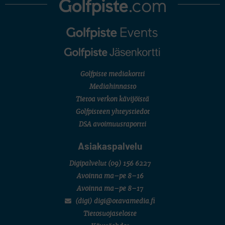
Golfpiste mediakortti
Mediahinnasto
Tietoa verkon kävijöistä
Golfpisteen yhteystiedot
DSA avoimuusraportti
Asiakaspalvelu
Digipalvelut
(09) 156 6227
Avoinna ma–pe 8–16
Avoinna ma–pe 8–17
(digi) digi@otavamedia.fi
Tietosuojaseloste