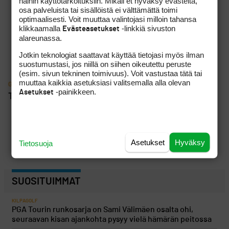
näihin käyttötarkoituksiin. Mikäli et hyväksy evästeitä,
Eetu Isometsä vaihtoi päälajikseen hiihdon
osa palveluista tai sisällöistä ei välttämättä toimi
optimaalisesti. Voit muuttaa valintojasi milloin tahansa
"Olisi pitänyt kuunnella kroppaa" – Jason Dayn 18 vuoden
klikkaamalla
-linkkiä sivuston
Evästeasetukset
putki katkesi
alareunassa.
Jotkin teknologiat saattavat käyttää tietojasi myös ilman
suostumustasi, jos niillä on siihen oikeutettu peruste
(esim. sivun tekninen toimivuus). Voit vastustaa tätä tai
muuttaa kaikkia asetuksiasi valitsemalla alla olevan
GOLFPISTE PODCAST
-painikkeen.
Asetukset
The Open 2026
Asetukset
Hyväksy
Tietosuoja
SUOSITUIMMAT
KILPAGOLF
PGA Tourin runkosarja on Sami Välimäen osalta ohi,
seuraavan kisan ajankohta pysyy vielä hämärän peitossa